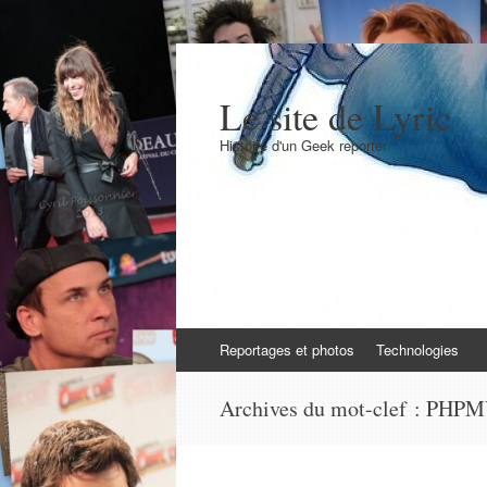
Le site de Lyric
Histoire d'un Geek reporter
Aller
Reportages et photos
Technologies
au
contenu
Archives du mot-clef :
PHPM