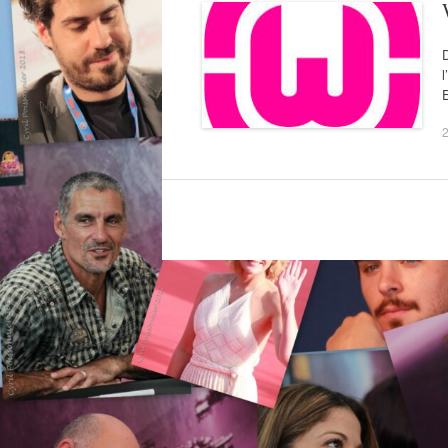
D
l
E