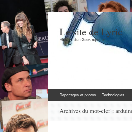
Le site de Lyric
Histoire d'un Geek reporter
Aller
Reportages et photos
Technologies
au
contenu
Archives du mot-clef :
arduin