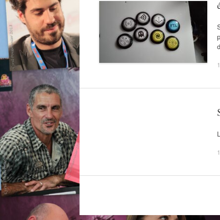
S
p
d
1
L