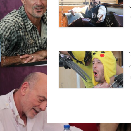
1
G
1