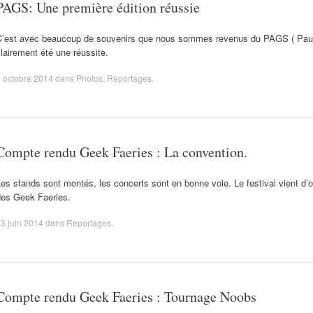
PAGS: Une première édition réussie
C’est avec beaucoup de souvenirs que nous sommes revenus du PAGS ( Pau 
lairement été une réussite.
 octobre 2014
dans
Photos
,
Reportages
.
Compte rendu Geek Faeries : La convention.
es stands sont montés, les concerts sont en bonne voie. Le festival vient d’ou
des Geek Faeries.
3 juin 2014
dans
Reportages
.
Compte rendu Geek Faeries : Tournage Noobs