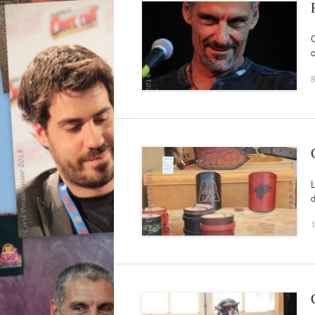
c
8
L
1