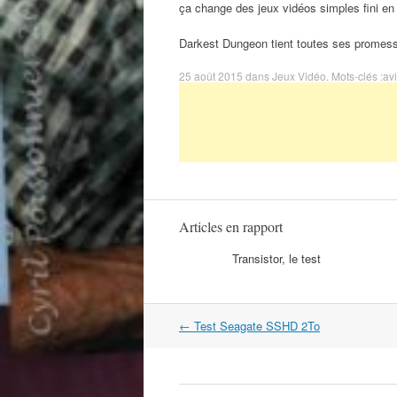
ça change des jeux vidéos simples fini en
Darkest Dungeon tient toutes ses prome
25 août 2015
dans
Jeux Vidéo
. Mots-clés :
av
Articles en rapport
Transistor, le test
Navigation
←
Test Seagate SSHD 2To
dans
les
articles