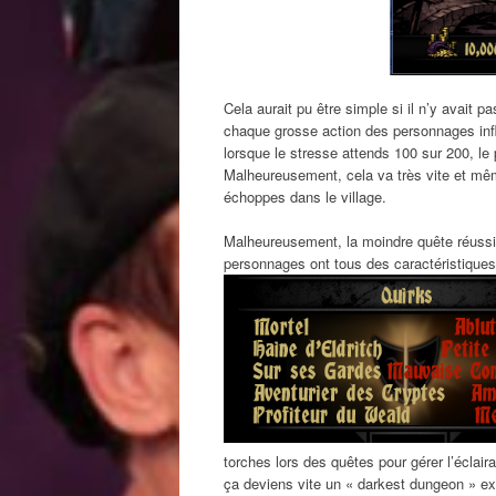
Cela aurait pu être simple si il n’y avait p
chaque grosse action des personnages influ
lorsque le stresse attends 100 sur 200, le
Malheureusement, cela va très vite et même 
échoppes dans le village.
Malheureusement, la moindre quête réussi o
personnages ont tous des caractéristiques 
torches lors des quêtes pour gérer l’éclai
ça deviens vite un « darkest dungeon » e