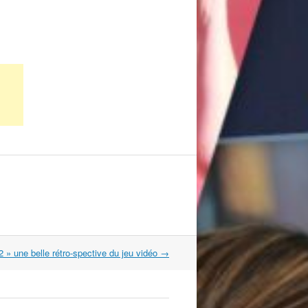
2 » une belle rétro-spective du jeu vidéo
→