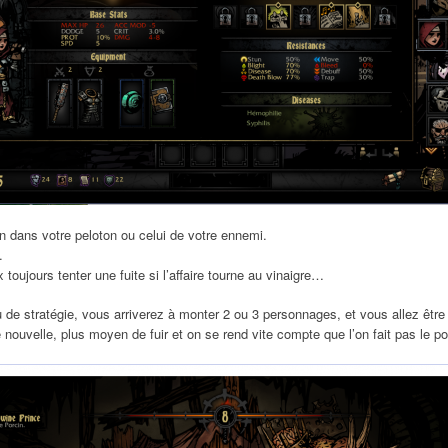
on dans votre peloton ou celui de votre ennemi.
.
toujours tenter une fuite si l’affaire tourne au vinaigre…
 stratégie, vous arriverez à monter 2 ou 3 personnages, et vous allez être a
ouvelle, plus moyen de fuir et on se rend vite compte que l’on fait pas le 