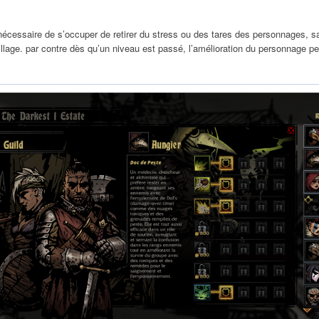
 nécessaire de s’occuper de retirer du stress ou des tares des personnages,
illage. par contre dès qu’un niveau est passé, l’amélioration du personnage 