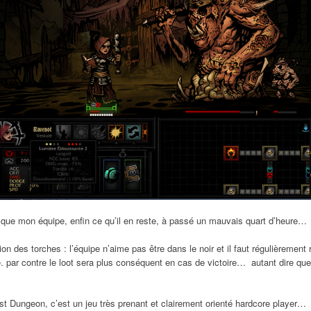
 que mon équipe, enfin ce qu’il en reste, à passé un mauvais quart d’heure…
tion des torches : l’équipe n’aime pas être dans le noir et il faut régulièrement
te. par contre le loot sera plus conséquent en cas de victoire… autant dire que 
est Dungeon, c’est un jeu très prenant et clairement orienté hardcore player…